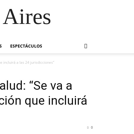
 Aires
S
ESPECTÁCULOS
 incluirá a las 24 jurisdicciones”
alud: “Se va a
ión que incluirá
0