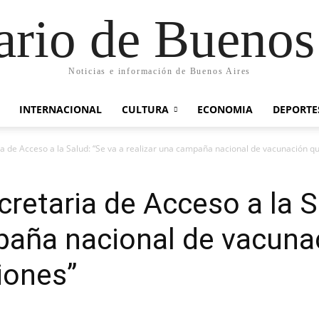
ario de Buenos
Noticias e información de Buenos Aires
INTERNACIONAL
CULTURA
ECONOMIA
DEPORTE
ria de Acceso a la Salud: “Se va a realizar una campaña nacional de vacunación que
ecretaria de Acceso a la S
paña nacional de vacunac
ciones”